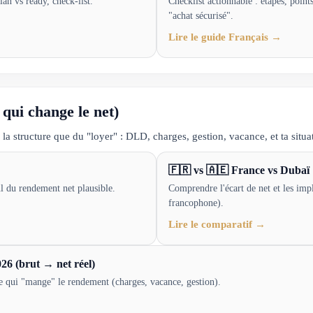
lan vs ready, check-list.
Checklist actionnable : étapes, point
"achat sécurisé".
Lire le guide Français →
 qui change le net)
la structure que du "loyer" : DLD, charges, gestion, vacance, et ta situat
🇫🇷 vs 🇦🇪 France vs Dubaï :
l du rendement net plausible.
Comprendre l'écart de net et les impl
francophone).
Lire le comparatif →
26 (brut → net réel)
ce qui "mange" le rendement (charges, vacance, gestion).