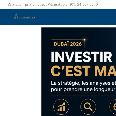
📩 Plans + prix en direct WhatsApp : +971 54 557 5240