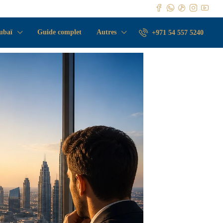
ubaï
Guide complet
Autres
+971 54 557 5240