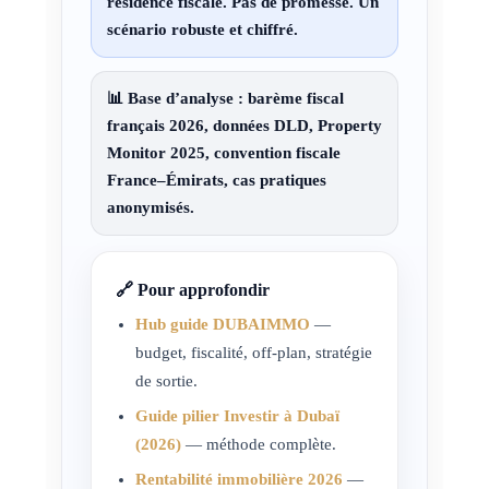
résidence fiscale
. Pas de promesse. Un
scénario
robuste et chiffré
.
📊
Base d’analyse :
barème fiscal
français 2026, données DLD, Property
Monitor 2025, convention fiscale
France–Émirats, cas pratiques
anonymisés.
🔗 Pour approfondir
Hub guide DUBAIMMO
—
budget, fiscalité, off-plan, stratégie
de sortie.
Guide pilier Investir à Dubaï
(2026)
— méthode complète.
Rentabilité immobilière 2026
—