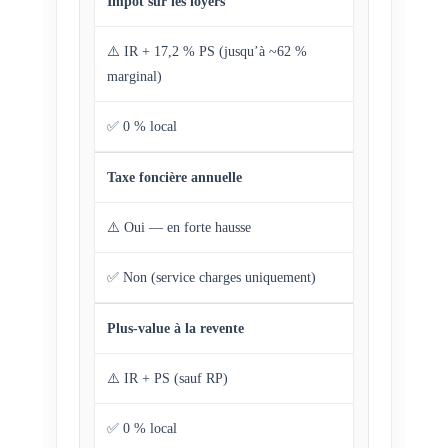
Impôt sur les loyers
⚠️ IR + 17,2 % PS (jusqu’à ~62 %
marginal)
✅ 0 % local
Taxe foncière annuelle
⚠️ Oui — en forte hausse
✅ Non (service charges uniquement)
Plus-value à la revente
⚠️ IR + PS (sauf RP)
✅ 0 % local