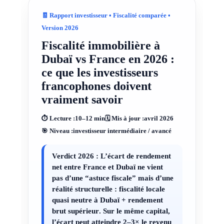
🧾 Rapport investisseur • Fiscalité comparée •
Version 2026
Fiscalité immobilière à
Dubaï vs France en 2026 :
ce que les investisseurs
francophones doivent
vraiment savoir
⏱ Lecture :
10–12 min
🗓 Mis à jour :
avril 2026
🎯 Niveau :
investisseur intermédiaire / avancé
Verdict 2026 :
L’écart de rendement
net entre France et Dubaï ne vient
pas d’une “astuce fiscale” mais d’une
réalité structurelle :
fiscalité locale
quasi neutre à Dubaï
+
rendement
brut supérieur
. Sur le même capital,
l’écart peut atteindre
2–3× le revenu