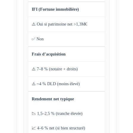
IFI (Fortune immobilière)
⚠️ Oui si patrimoine net >1,3M€
✅ Non
Frais d’acquisition
⚠️ 7–8 % (notaire + droits)
⚠️ ~4 % DLD (moins élevé)
Rendement net typique
📉 1,5–2,5 % (tranche élevée)
📈 4–6 % net (si bien structuré)