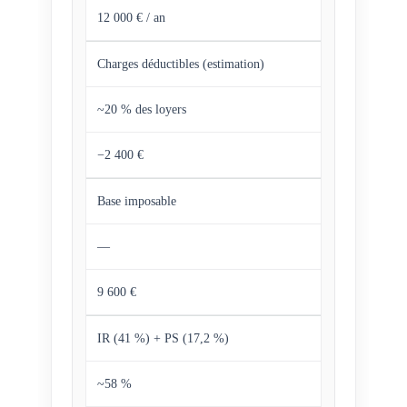
12 000 € / an
Charges déductibles (estimation)
~20 % des loyers
−2 400 €
Base imposable
—
9 600 €
IR (41 %) + PS (17,2 %)
~58 %