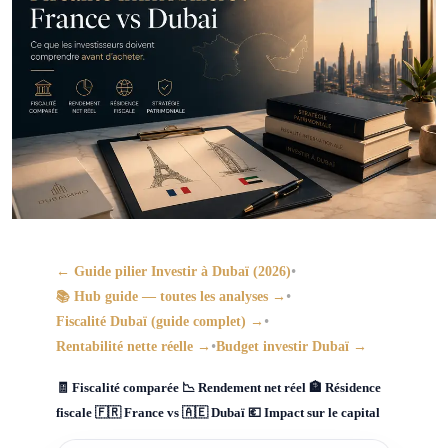
•
← Guide pilier Investir à Dubaï (2026)
•
📚 Hub guide — toutes les analyses →
•
Fiscalité Dubaï (guide complet) →
•
Rentabilité nette réelle →
Budget investir Dubaï →
🧾 Fiscalité comparée 📉 Rendement net réel 🏦 Résidence
fiscale 🇫🇷 France vs 🇦🇪 Dubaï 💶 Impact sur le capital