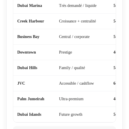
Dubai Marina
Très demandé / liquide
5–7%
Creek Harbour
Croissance + centralité
5–7%
Business Bay
Central / corporate
5–8%
Downtown
Prestige
4–6%
Dubai Hills
Family / qualité
5–7%
JVC
Accessible / cashflow
6–9%
Palm Jumeirah
Ultra-premium
4–6%
Dubai Islands
Future growth
5–8%