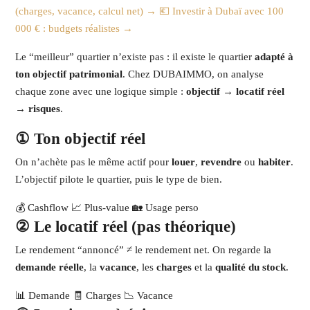
(charges, vacance, calcul net) →
💶 Investir à Dubaï avec 100
000 € : budgets réalistes →
Le “meilleur” quartier n’existe pas : il existe le quartier
adapté à
ton objectif patrimonial
. Chez DUBAIMMO, on analyse
chaque zone avec une logique simple :
objectif → locatif réel
→ risques
.
① Ton objectif réel
On n’achète pas le même actif pour
louer
,
revendre
ou
habiter
.
L’objectif pilote le quartier, puis le type de bien.
💰 Cashflow
📈 Plus-value
🏡 Usage perso
② Le locatif réel (pas théorique)
Le rendement “annoncé” ≠ le rendement net. On regarde la
demande réelle
, la
vacance
, les
charges
et la
qualité du stock
.
📊 Demande
🧾 Charges
📉 Vacance