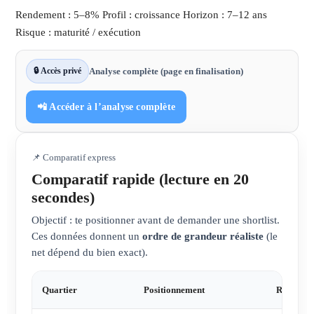
Rendement : 5–8%
Profil : croissance
Horizon : 7–12 ans
Risque : maturité / exécution
🔒 Accès privé
Analyse complète (page en finalisation)
📲 Accéder à l’analyse complète
📌 Comparatif express
Comparatif rapide (lecture en 20
secondes)
Objectif : te positionner avant de demander une shortlist.
Ces données donnent un
ordre de grandeur réaliste
(le
net dépend du bien exact).
Quartier
Positionnement
Rendemen