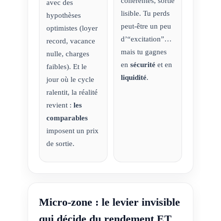
cohérentes, sortie
avec des
lisible. Tu perds
hypothèses
peut-être un peu
optimistes (loyer
d’“excitation”…
record, vacance
mais tu gagnes
nulle, charges
en
sécurité
et en
faibles). Et le
liquidité
.
jour où le cycle
ralentit, la réalité
revient :
les
comparables
imposent un prix
de sortie.
Micro-zone : le levier invisible
qui décide du rendement ET