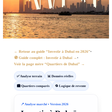
← Retour au guide “Investir à Dubaï en 2026”
•
🧭 Guide complet : Investir à Dubaï →
•
Voir la page mère “Quartiers de Dubaï” →
✅ Analyse terrain
📊 Données réelles
🏙️ Quartiers comparés
🔁 Logique de revente
📍 Analyse marché • Version 2026