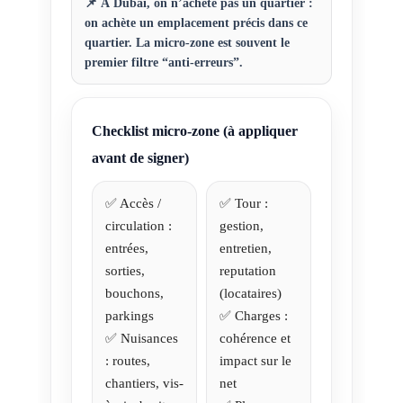
📌 À Dubaï, on n’achète pas un quartier :
on achète un
emplacement précis
dans ce
quartier. La micro-zone est souvent le
premier filtre “anti-erreurs”.
Checklist micro-zone (à appliquer
avant de signer)
✅ Accès /
✅ Tour :
circulation :
gestion,
entrées,
entretien,
sorties,
reputation
bouchons,
(locataires)
parkings
✅ Charges :
✅ Nuisances
cohérence et
: routes,
impact sur le
chantiers, vis-
net