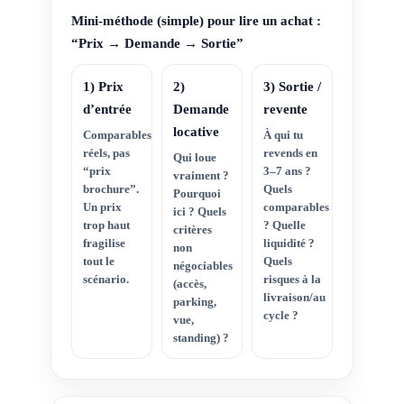
Mini-méthode (simple) pour lire un achat :
“Prix → Demande → Sortie”
1) Prix
2)
3) Sortie /
d’entrée
Demande
revente
locative
Comparables
À qui tu
réels, pas
revends en
Qui loue
“prix
3–7 ans ?
vraiment ?
brochure”.
Quels
Pourquoi
Un prix
comparables
ici ? Quels
trop haut
? Quelle
critères
fragilise
liquidité ?
non
tout le
Quels
négociables
scénario.
risques à la
(accès,
livraison/au
parking,
cycle ?
vue,
standing) ?