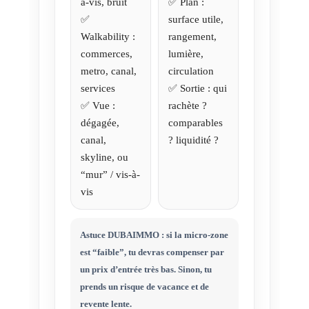
à-vis, bruit
✅ Plan :
✅
surface utile,
Walkability :
rangement,
commerces,
lumière,
metro, canal,
circulation
services
✅ Sortie : qui
✅ Vue :
rachète ?
dégagée,
comparables
canal,
? liquidité ?
skyline, ou
“mur” / vis-à-
vis
Astuce DUBAIMMO : si la micro-zone
est “faible”, tu devras compenser par
un
prix d’entrée très bas
. Sinon, tu
prends un risque de vacance et de
revente lente.